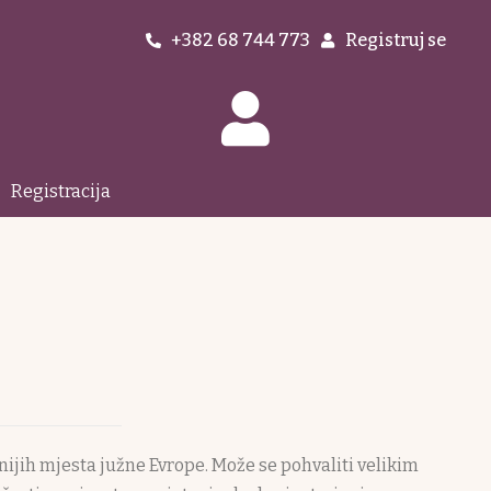
+382 68 744 773
Registruj se
Registracija
nijih mjesta južne Evrope. Može se pohvaliti velikim