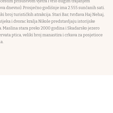
čestim prisustvom vjetra i vrlo dugim trajanjem
ova dnevno). Prosječno godišnje ima 2.555 sunčanih sati.
 broj turističkih atrakcija. Stari Bar, tvrđava Haj Nehaj,
vijeka i dvorac kralja Nikole predstavljaju istorijske
 Maslina stara preko 2000 godina i Skadarsko jezero
rvata ptica, veliki broj manastira i crkava za posjetioce
a.
a