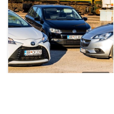
Rent a car
One rent a car
Požarevačka, Bar, Montenegro