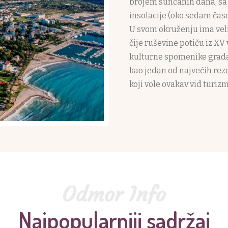
brojem sunčanih dana, sa 
insolacije (oko sedam čas
U svom okruženju ima veliki
čije ruševine potiču iz XV 
kulturne spomenike grada.
kao jedan od najvećih reze
koji vole ovakav vid turizm
Registruj se
Odmor Info
Nakon što se registrujete, dobićete formu putem koje ćete d
Najpopularniji sadržaj
unesete Vaš smeštaj.