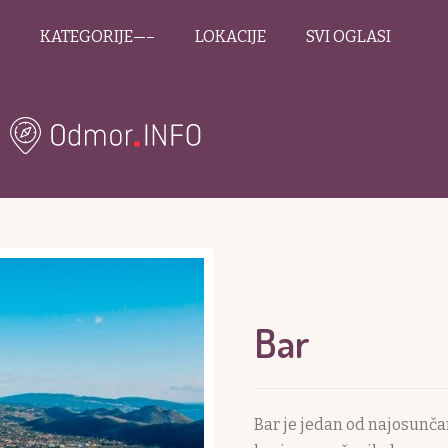
KATEGORIJE—–
LOKACIJE
SVI OGLASI
Bar
Bar je jedan od najosunča