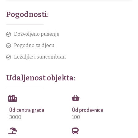
Pogodnosti:
Registruj se
Dozvoljeno pušenje
Nakon što se registrujete, dobićete formu putem
koje ćete da unesete Vaš smeštaj.
Pogodno za djecu
Ležaljke i suncombran
Ime i prezime
Registracija
Udaljenost objekta:
Email adresa
*
Broj telefona
*
Od centra grada
Od prodavnice
3000
100