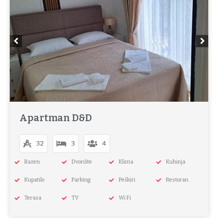
Apartman D&D
32
3
4
Bazen
Dvorište
Klima
Kuhinja
Kupatilo
Parking
Peškiri
Restoran
Terasa
TV
Wi Fi